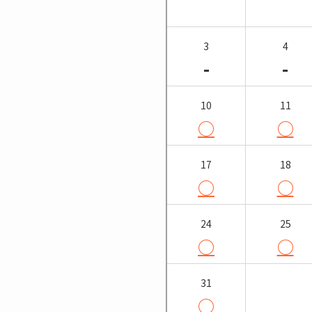
3
4
-
-
10
11
○
○
17
18
○
○
24
25
○
○
31
○