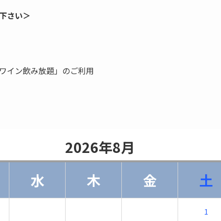
下さい＞
ワイン飲み放題」のご利用
                    2026年8月                
水
木
金
土
1