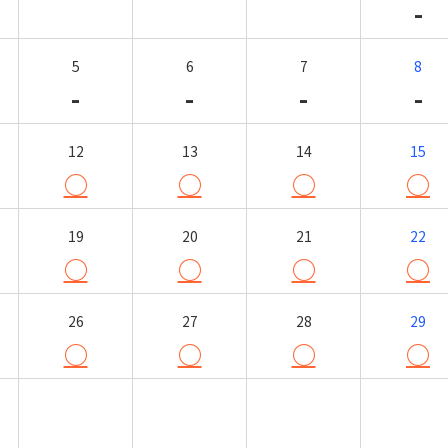
-
5
6
7
8
-
-
-
-
12
13
14
15
○
○
○
○
19
20
21
22
○
○
○
○
26
27
28
29
○
○
○
○