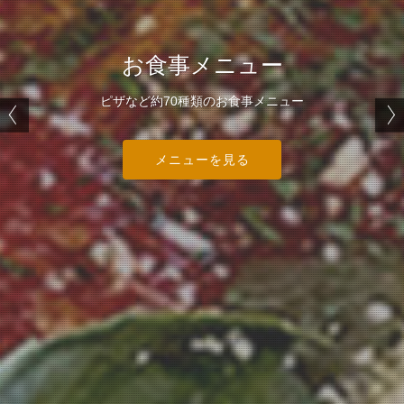
ドリンクメニュー
お食事メニュー
お店の雰囲気
木造りの内装の店内は、テーブル席が約62席！
自家醸造ビールなど約250種類のドリンク
ピザなど約70種類のお食事メニュー
お店の雰囲気を見る
お店の雰囲気を見る
メニューを見る
メニューを見る
メニューを見る