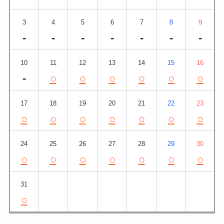
3
4
5
6
7
8
9
-
-
-
-
-
-
-
10
11
12
13
14
15
16
-
○
○
○
○
○
○
17
18
19
20
21
22
23
○
○
○
○
○
○
○
24
25
26
27
28
29
30
○
○
○
○
○
○
○
31
○