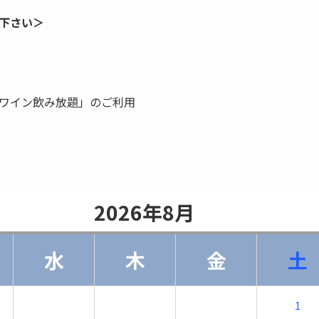
下さい＞
ワイン飲み放題」のご利用
                    2026年8月                
水
木
金
土
1