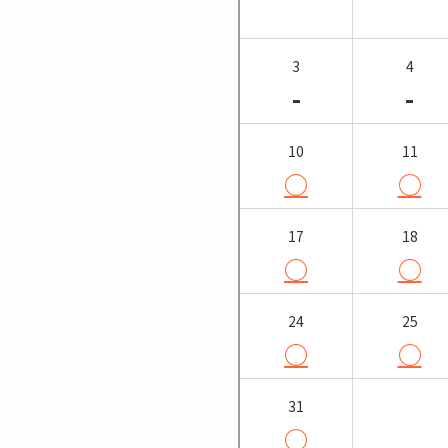
3
4
-
-
10
11
○
○
17
18
○
○
24
25
○
○
31
○