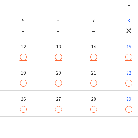
-
5
6
7
8
-
-
-
×
12
13
14
15
○
○
○
○
19
20
21
22
○
○
○
○
26
27
28
29
○
○
○
○