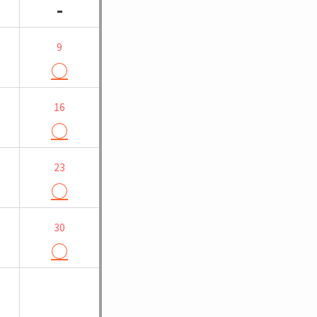
-
9
○
16
○
23
○
30
○